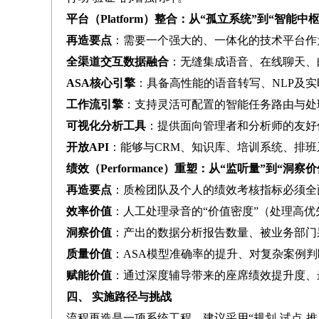
平台（Platform）整合：从“孤立系统”到“智能中枢
再造要点
：需要一个强大的、一体化的技术平台作
全渠道交互数据融合
：无缝集成语音、在线聊天、
ASA核心引擎
：具备高性能的语音转写、NLP及
工作流引擎
：支持灵活可配置的智能任务路由与处
可视化分析工具
：提供面向管理者和分析师的友好
开放API
：能够与CRM、知识库、培训系统、排
绩效（Performance）重塑：从“监听量”到“洞察价
再造要点
：质检团队及个人的绩效考核指标必须全
效率价值
：人工处理录音的“价值密度”（处理高
洞察价值
：产出的数据分析报告数量、被业务部门
质量价值
：ASA模型准确率的提升、对复杂案例
赋能价值
：通过深度辅导带来的座席绩效提升度、
四、 实施路径与挑战
流程再造是一项系统工程，建议采用“规划-试点-推