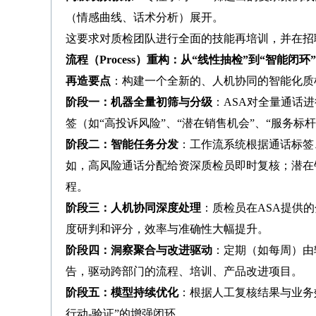
（情感曲线、话术分析）展开。
这要求对质检团队进行全面的技能再培训，并在招
流程（Process）重构：从“线性抽检”到“智能闭环”
再造要点
：构建一个全新的、人机协同的智能化质
阶段一：机器全量初筛与分级
：ASA对全量通话
签（如“高投诉风险”、“潜在销售机会”、“服务标
阶段二：智能任务分发
：工作流系统根据通话标签
如，高风险通话分配给资深质检员即时复核；潜在
程。
阶段三：人机协同深度处理
：质检员在ASA提供
度研判和评分，效率与准确性大幅提升。
阶段四：洞察聚合与改进驱动
：定期（如每周）由
告，驱动跨部门的流程、培训、产品改进项目。
阶段五：模型持续优化
：根据人工复核结果与业务效
行动-验证”的增强闭环。