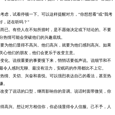
虑考虑，试着停顿一下。可以这样提醒对方，“你想想看”或“我考
好，还在听吗？”
仅此而已。有些人在不知所措时，是不愿做决定或下结论的。不要
分热情可能会突破他们的兴趣底线。
，就要为他们显得不高兴。他们高兴，就要为他们感到高兴。如果
关心他们的朋友，他们会更乐于改变主意。
富有变化。说很重要的事要慢下来，悄悄话要低声说。说细节和不
最令人感到无聊、最没有活力，安眠药的作用都比不上它。
你的热情、关切、兴奋和喜悦。可以强烈表达自己的看法，甚至热
嫌。
。它改变了说话的口型，继而影响你的音调。说话时面带微笑，你
须显得高兴。想让对方相信你，你必须显得令人信服。己不予，人