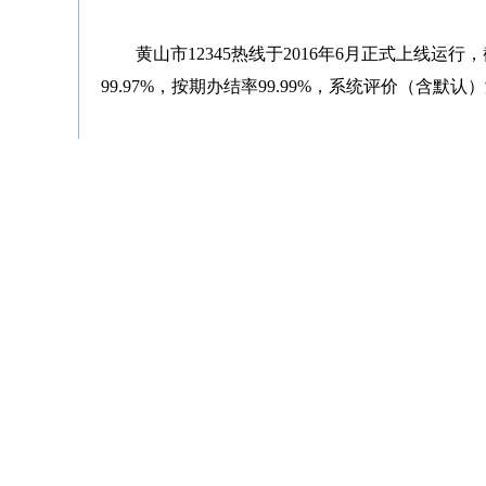
黄山市12345热线于2016年6月正式上线运行
99.97%，按期办结率99.99%，系统评价（含默
“群众对12345热线的期待持续攀升，诉求类
求。”市12345热线相关负责人表示，下步将落实
热线真正建成党委政府联系群众的“连心桥”，全
网友评论