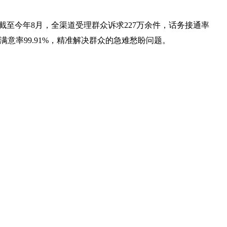
，截至今年8月，全渠道受理群众诉求227万余件，话务接通率
认）满意率99.91%，精准解决群众的急难愁盼问题。
型扩展至多个细分领域，且对响应速度、办理质量提出更高要
好《意见》精神，持续抓实抓细群众急难愁盼诉求办理，把12345
面提升政务服务能力和基层治理水平。
共0条评论