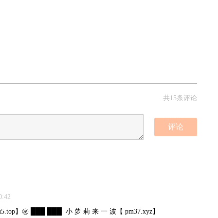
共15条评论
评论
:42
.top】㊙️ ███ ███ ️ 小 萝 莉 来 一 波【 pm37.xyz】