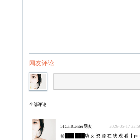
网友评论
全部评论
51CallCenter网友
2026-05-17 22:50
㊙️███ ███幼 女 资 源 在 线 观 看【 puu5