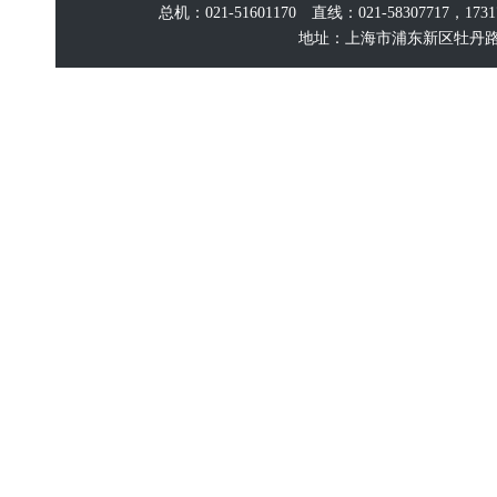
总机：021-51601170 直线：021-58307717，17
地址：上海市浦东新区牡丹路60