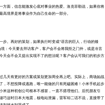
一方面，信念能激发心底对事业的热爱。洛克菲勒说，如果你将
最高境界是将事业作为自己生命的一部分。
一步。再好的策划，如果执行时变成“语言的巨人，行动的矮
场境：今天要去拜访客户，客户会不会将我拒之门外，或是冷言
今天会不会又提出实现不了的想法呢？客户会认可我们的初步方
过几天有更好的方案或策划更加周全再上吧。实际上，商场如战
了，不想投降或逃跑，唯一能做的只有死磕困难！小米手机起步
小米这种初创公司根本不感冒，一直不搭理他们。后托朋友引
碰巧这时日本大地震，核电站泄漏，雷军却二话不说，直接带了
谈判就水到渠成了。