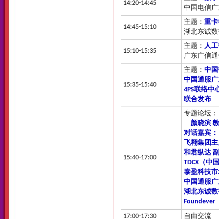
14:20-14:45
中国电信广
主题：
重卡
14:45-15:10
湖北东诚数
主题：
人工
15:10-15:35
广东广信通
主题：
中国
中国通服广
15:35-15:40
4PS联络
联合发布
专题论坛
颜晓滨 教
对话嘉宾：
飞翱集团主
和君纵达 
15:40-17:00
TDCX（
泰盈科技市
中国通服广
湖北东诚数
Foundev
17:00-17:30
自由交流