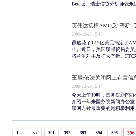
Beta版。瑞士信贷分析师张永恒
英伟达接棒AMD反"垄断"
2009-12-29 15:15
虽然花了12.5亿美元搞定了
止。近日，美国联邦贸易委员会
挤竞争对手及扩大垄断。FTC对
王晨:依法关闭网上有害信
2009-12-29 15:14
今天上午10时，国务院新闻
介绍一年来国务院新闻办公室
联网方针最重要的是积极利用、
396
1...
<<
391
392
393
394
395