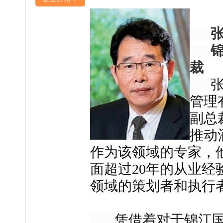
张
锦江
裁
张兴
管理
副总
推动
作为该领域的专家，
面超过20年的从业经
领域的策划者和执行
凭借着对于锦江国