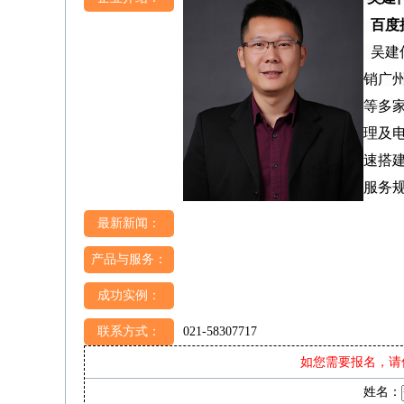
百度
吴建
销广
等多
理及电
速搭
服务
最新新闻：
产品与服务：
成功实例：
联系方式：
021-58307717
如您需要报名，请
姓名：