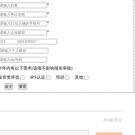
*
*
*
*
-
：
半年内有以下需求(该项不影响报名审核)
音奖评选:
4PS认证:
培训:
其他:
共0条评论