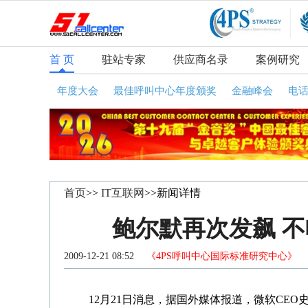
首 页
驻站专家
供应商名录
案例研究
年度大会
最佳呼叫中心年度颁奖
金融峰会
电
首页
>>
IT互联网
>>新闻详情
鲍尔默再次发飙 不喊
2009-12-21 08:52
《4PS呼叫中心国际标准研究中心》
咨
12月21日消息，据国外媒体报道，微软CEO史蒂夫·