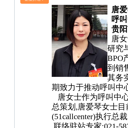
唐爱
呼叫
贵阳
唐女
研究
BP
到销
其务
期致力于推动呼叫中心
唐女士作为呼叫中心
总策划,唐
爱琴
女士目
(51callcenter)执行总裁
联络驻站专家:021-583