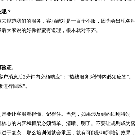
业
呢
？
准去规范我们的服务，
客服
绝对
是一百个不服
，
因为会出现各种
最后大家说的好像都蛮有道理，根本就对不齐
。
可验证
。
客户消息后
2
分钟内必须响应
”；“
热线服务
3
秒钟内必须应答
”。
板进行
回应
”。
则是要
让客服看得懂、记得住
。
当然，如果涉及到的细则特别
但核心的内容和框架必须简单、清晰、明了。不要让规则成为落
容过于复杂，那么
培训
侧就会承压
，
就有可能影响到培训效果，