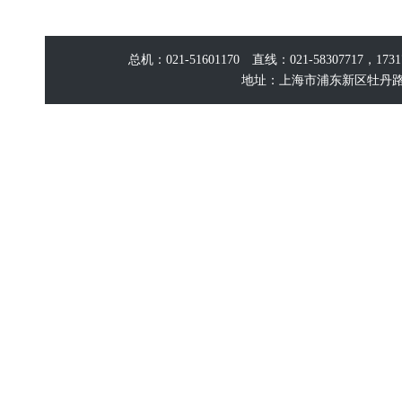
总机：021-51601170 直线：021-58307717，17
地址：上海市浦东新区牡丹路60