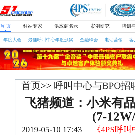
首 页
驻站专家
供应商名录
案例研究
培训
年度大会
最佳呼叫中心年度颁奖
金融峰会
电话营销
客
首页
>>
呼叫中心与BPO招
飞猪频道：小米有
(7-12
2019-05-10 17:43
《4PS呼