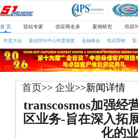
首 页
驻站专家
供应商名录
案例研究
培训
年度大会
最佳呼叫中心年度颁奖
金融峰会
电话营销
客
首页
>>
企业
>>新闻详情
transcosmos
区业务-旨在深入拓
化的