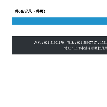
共0条记录（共页）
总机：021-51601170 直线：021-58307717，17
地址：上海市浦东新区牡丹路60