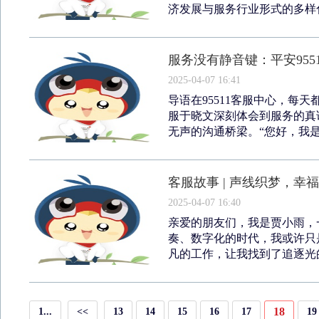
济发展与服务行业形式的多样化
服务没有静音键：平安955
2025-04-07 16:41
导语在95511客服中心，每
服于晓文深刻体会到服务的真
无声的沟通桥梁。“您好，我是9
客服故事 | 声线织梦，
2025-04-07 16:40
亲爱的朋友们，我是贾小雨，
奏、数字化的时代，我或许只
凡的工作，让我找到了追逐光的
18
1...
<<
13
14
15
16
17
19