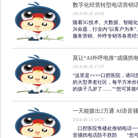
数字化经营转型电话营销
2024-09-20 18:06
随着5G技术、大数据、智能
兴命题，行业内“以客户为本”
服务营销、外呼专销等各类经营
莫让“AI外呼电推”成骚扰
2024-08-28 17:07
“这里是××××口腔医院，请问
的大型养老社区，每平方米价格
的孩子几岁了……”“您可算接电
一天能拨出2万通 AI语音
2024-08-23 18:25
口腔医院售楼处推销电话一个
音骚扰电话防不胜防 “您可