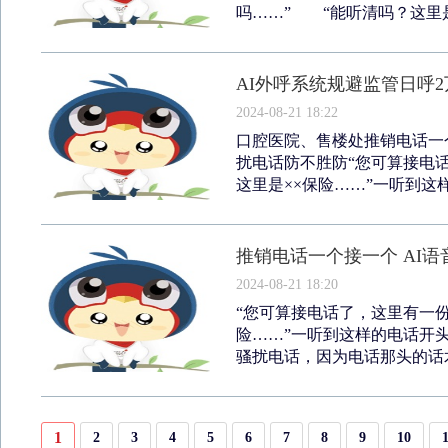
吗……” “能听清吗？这里是
AI外呼系统规避监管日呼
2024-08-21 18:22
口腔医院、售楼处推销电话一个
扰电话防不胜防“您可算接电话
这里是××保险……”一听到这样
推销电话一个接一个 AI
2024-08-21 18:20
“您可算接电话了，这里有一份
险……”一听到这样的电话开
骚扰电话，因为电话那头的话术
1
2
3
4
5
6
7
8
9
10