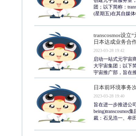
创建元宇宙服务室，为
团；以下简称：tran
(星期五)在其自媒体Cot
transcosm
日本达成业务合
2023-03-28 19:42
启动一站式元宇宙商业运
大宇宙集团；以下简称
宇宙推广部，旨在推进
日本前环境事务次官
2023-03-28 19:40
旨在进一步推进公司的
being)transco
裁：石见浩一、牟田正