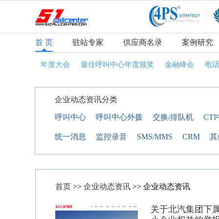
首 页
驻站专家
供应商名录
案例研究
年度大会
最佳呼叫中心年度颁奖
金融峰会
电
企业动态资讯分类
呼叫中心
呼叫中心外拨
交换/排队机
CT
统一消息
监控录音
SMS/MMS
CRM
其
首页
>>
企业动态资讯
>> 企业动态资讯
关于北汽集团下