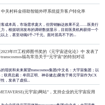
：中关村科金得助智能外呼系统提升客户转化率
获客成本高，市场需求庞大，但营销触达效果不足……医美行
乏力，根据胡润发布的调研数据显示，目前医美机构获得一个
以上，甚至动辄6千-7千元。面对居高不下的...
s在荣获2023年IT工程师图书奖的《元宇宙进化论》中 发表了
transcosmos福岛常浩关于“元宇宙”的特别对话
现状和未来展望transcosmos集团(中文名：大宇宙集团；以
osmos；联席总裁：牟田正明、神谷健志)聚焦于将元宇宙作为CX
性，发表了虚拟...
s发布“METAVERSE(元宇宙)网站”，支持企业的元宇宙应用