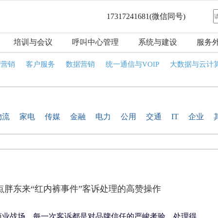
17317241681
(微信同号)
培训与会议
呼叫中心管理
系统与建设
服务
话营销
客户服务
数据营销
统一通信与VOIP
大数据与云计
物流
家电
传媒
金融
电力
公用
交通
IT
企业
点胖东来“红内裤事件”客诉处理的高赞操作
商业战场，每一次客诉都是对品牌信任的严峻考验。处理得