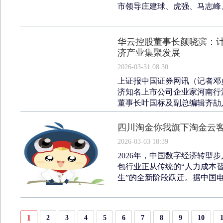
市领导庄建球、虎强、马志峰、
华云控股董事长颜晓滨：计
济产业集聚发展
2026-03-31 08:30
上证报中国证券网讯（记者邓贞
济知名上市公司企业家河南行
董事长叶国标及副总编辑齐劼人
四川淘金你我旗下淘金云
2026-03-03 18:39
2026年，中国数字经济转型
包行业正从传统的“人力成本
生”的全新阶段跃迁。据中国电商
1
2
3
4
5
6
7
8
9
10