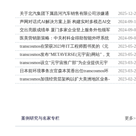
关于北汽集团下属昌河汽车销售有限公司涉嫌通
2025-12-
过违法破产清算侵害中小企业权益的举报函
声网对话式AI解决方案上新 构建实时多模态AI交
2024-09-
互
交出亮眼成绩单 厦门多家企业登上服务外包领军
2024-09-
榜
医美营销新策略：中关村科金得助智能外呼系统
2024-09-
提升客户转化率
transcosmos在荣获2023年IT工程师图书奖的《元
2023-05-
宇宙进化论》中 发表了虚拟美少女
transcosmos发布“METAVERSE(元宇宙)网站”，支
2023-05-
Nemu×transcosmos福岛常浩关于“元宇宙”的特别
持企业的元宇宙应用
transcosmos设立“元宇宙推广部”为企业提供元宇
2023-03-
对话
宙应用服务，并与GCT日本达成业务合作以扩大
日本前环境事务次官森本英香出任transcosmos环
2023-03-
销售
境经营顾问
transcosmos加强经营层架构以扩大美洲地区业务-
2023-02-
旨在深入拓展全球市场，构建全球化的业务模式
案例研究与名家专栏
更多>