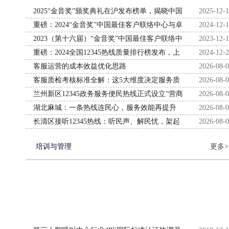
2025“金音奖”颁奖典礼在沪发布榜单，揭晓中国
2025-12-
客服领域最高荣誉“奥斯卡奖”
重磅：2024“金音奖”中国最佳客户联络中心与卓
2024-12-
越客户体验榜单发布
2023（第十六届）“金音奖”中国最佳客户联络中
2023-12-
心榜单发布
重磅：2024全国12345热线质量排行榜发布，上
2024-12-
海广州苏州等居首
客服运营的成本效益优化思路
2026-08-
客服质检考核标准全解：这5大维度决定服务质
2026-08-
量
兰州新区12345政务服务便民热线正式设立“营商
2026-08-
环境专席”
湖北麻城：一条热线连民心，服务效能再提升
2026-08-
长清区接听12345热线：听民声、解民忧，架起
2026-08-
服务群众“连心桥”
培训与管理
更多>