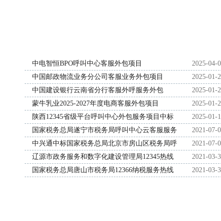
中电智恒BPO呼叫中心客服外包项目
2025-04-
中国邮政物流业务分公司客服业务外包项目
2025-01-
中国建设银行云南省分行客服外呼服务外包
2025-01-
蒙牛乳业2025-2027年度电商客服外包项目
2025-01-
陕西12345省级平台呼叫中心外包服务项目中标
2025-01-
（成交）结果公告
国家税务总局遂宁市税务局呼叫中心云客服服务
2021-07-
采购竞争性磋商
中兴通中标国家税务总局北京市房山区税务局呼
2021-07-
叫中心采购项目
辽源市政务服务和数字化建设管理局12345热线
2021-03-
办人员外包采购项目招标公告
国家税务总局唐山市税务局12366纳税服务热线
2021-03-
远程坐席服务项目采购