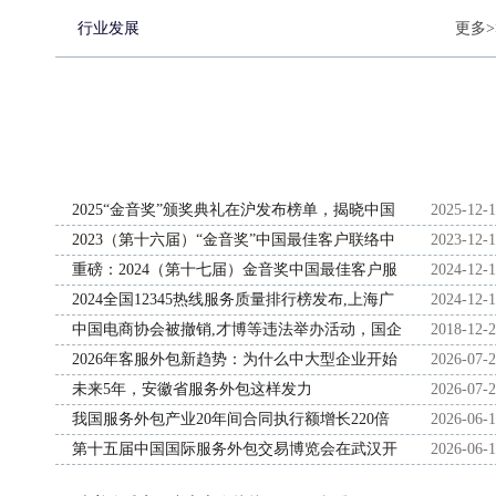
行业发展
更多>
2025“金音奖”颁奖典礼在沪发布榜单，揭晓中国
2025-12-
客服领域最高荣誉“奥斯卡奖”
2023（第十六届）“金音奖”中国最佳客户联络中
2023-12-
心榜单发布
重磅：2024（第十七届）金音奖中国最佳客户服
2024-12-
务榜单发布，行业奥斯卡揭晓
2024全国12345热线服务质量排行榜发布,上海广
2024-12-
州苏州等居首
中国电商协会被撤销,才博等违法举办活动，国企
2018-12-
管理者被调离岗位
2026年客服外包新趋势：为什么中大型企业开始
2026-07-
关注一体化服务能力？
未来5年，安徽省服务外包这样发力
2026-07-
我国服务外包产业20年间合同执行额增长220倍
2026-06-
第十五届中国国际服务外包交易博览会在武汉开
2026-06-
幕