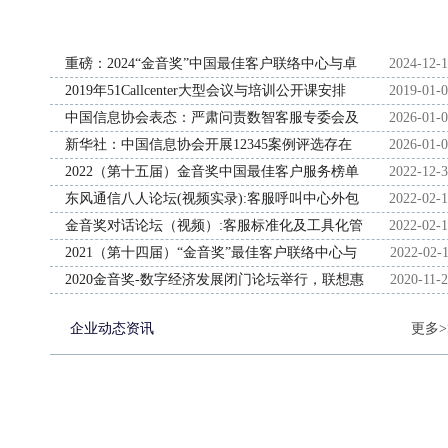
重磅：2024“金音奖”中国最佳客户联络中心与卓
2024-12-
越客户体验榜单发布
2019年51Callcenter大型会议与培训公开课安排
2019-01-
中国信息协会表态：严肃问责数智客服专委会及
2026-01-
相关负责人
新华社：中国信息协会开展12345案例评选存在
2026-01-
形式主义倾向加重基层负担被全国通报
2022（第十五届）金音奖中国最佳客户服务榜单
2022-12-
发布，行业奥斯卡揭晓
东风通信八人论坛(视频实录):客服呼叫中心外包
2022-02-
商的选择要点与陷阱”
金音奖对话论坛（视频）:客服标准化及工具化管
2022-02-
理
2021（第十四届）“金音奖”最佳客户联络中心与
2022-02-
卓越客服榜单发布
2020金音奖-数字经济发展闭门论坛举行，联想惠
2020-11-
普等高管出席
企业动态资讯
更多>