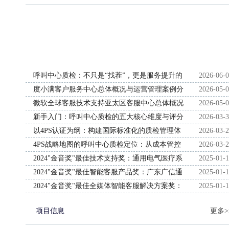
呼叫中心质检：不只是“找茬”，更是服务提升的
2026-06-
引擎
度小满客户服务中心总体概况与运营管理案例分
2026-05-
析
微软全球客服技术支持亚太区客服中心总体概况
2026-05-
与运营管理案例分析
新手入门：呼叫中心质检的五大核心维度与评分
2026-03-
标准设计
以4PS认证为纲：构建国际标准化的质检管理体
2026-03-
系框架
4PS战略地图的呼叫中心质检定位：从成本管控
2026-03-
到客户体验战略支柱
2024"金音奖"最佳技术支持奖：通用电气医疗系
2025-01-
统贸易发展（上海）有限公司
2024"金音奖"最佳智能客服产品奖：广东广信通
2025-01-
信服务有限公司
2024"金音奖"最佳全媒体智能客服解决方案奖：
2025-01-
声通科技股份有限公司
项目信息
更多>