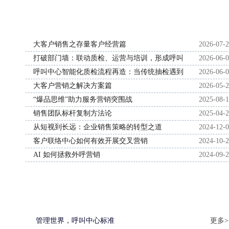
大客户销售之存量客户经营篇
2026-07-
打破部门墙：联动质检、运营与培训，形成呼叫
2026-06-
中心服务提升铁三角
呼叫中心智能化质检流程再造：当传统抽检遇到
2026-06-
全量语音分析
大客户营销之解决方案篇
2026-05-
“爆品思维”助力服务营销突围战
2025-08-
销售团队标杆复制方法论
2025-04-
从短视到长远：企业销售策略的转型之道
2024-12-
客户联络中心如何有效开展交叉营销
2024-10-
AI 如何拯救外呼营销
2024-09-
管理世界，呼叫中心标准
更多>