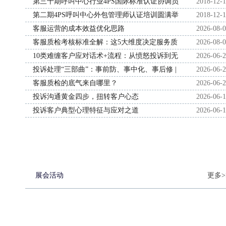
第三十期呼叫中心行业4PS国际标准认证协调员
2018-12-
培训班圆满结束
第二期4PS呼叫中心外包管理师认证培训圆满举
2018-12-
行
客服运营的成本效益优化思路
2026-08-
客服质检考核标准全解：这5大维度决定服务质
2026-08-
量
10类难缠客户应对话术+流程：从愤怒投诉到无
2026-06-
理取闹，从容搞定
投诉处理“三部曲”：事前防、事中化、事后修 |
2026-06-
匿名投诉案例拆解
客服质检的底气来自哪里？
2026-06-
投诉沟通黄金四步，扭转客户心态
2026-06-
投诉客户典型心理特征与应对之道
2026-06-
展会活动
更多>