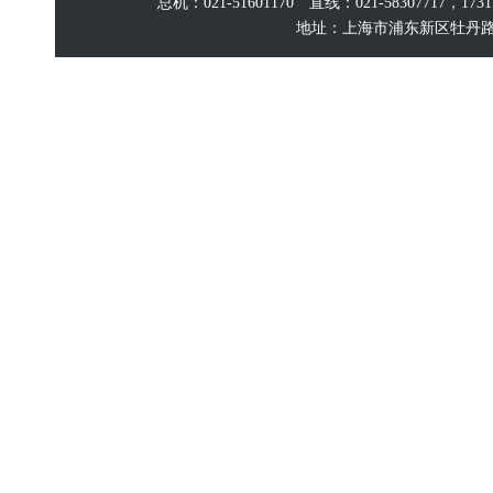
总机：021-51601170 直线：021-58307717，17
地址：上海市浦东新区牡丹路60