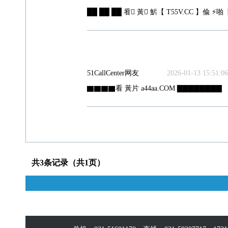
██ ██ ██ 㸔 ِ黃 ِ魸【 T55V.CC 】偸 ⚡啪【
51CallCenter网友
2026-01-13 15:51:06
▇▇▇▇看 黃片 a44aa.COM ▇▇▇▇▇▇▇▇
共3条记录（共1页）