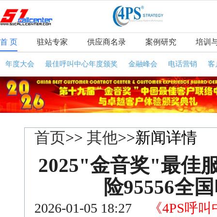
首 页
驻站专家
供应商名录
案例研究
培训
年度大会
最佳呼叫中心年度颁奖
金融峰会
电话营销
客
首页
>>
其他
>>新闻详情
2025"金音奖"最
险95556
2026-01-05 18:27
《4PS呼