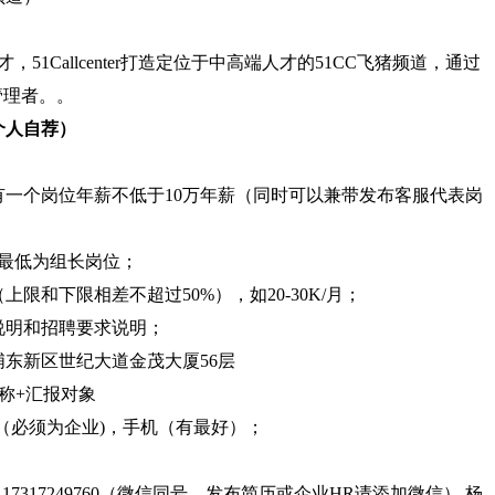
1Callcenter打造定位于中高端人才的51CC飞猪频道，通过
管理者。。
个人自荐）
有一个岗位年薪不低于10万年薪（同时可以兼带发布客服代表岗
，最低为组长岗位；
限和下限相差不超过50%），如20-30K/月；
说明和招聘要求说明；
东新区世纪大道金茂大厦56层
称+汇报对象
（必须为企业)，手机（有最好）；
17317249760（微信同号，发布简历或企业HR请添加微信） 杨