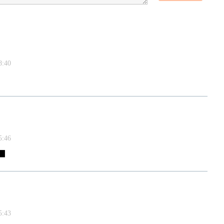
:40
:46
▇▇
:43