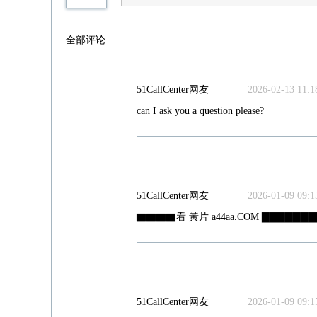
全部评论
51CallCenter网友
2026-02-13 11:18
can I ask you a question please?
51CallCenter网友
2026-01-09 09:15
▇▇▇▇看 黃片 a44aa.COM ▇▇▇▇▇▇
51CallCenter网友
2026-01-09 09:15