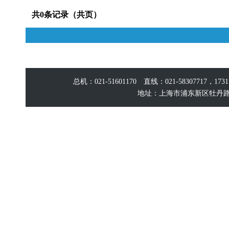
共0条记录（共页）
总机：021-51601170 直线：021-58307717，17
地址：上海市浦东新区牡丹路60