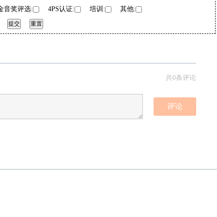
音奖评选:
4PS认证:
培训:
其他:
共0条评论
评论