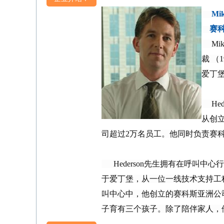
Mike
赛科
Mik
裁 （
爱丁
Hed
从创
司超过2万名员工。他同时负责赛
Hederson先生拥有在呼叫中
于爱丁堡，从一位一线技术支持工
叫中心中，他创立的赛科斯亚洲公司已
子育有三个孩子。除了陪伴家人，