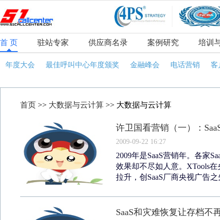
首 页
驻站专家
供应商名录
案例研究
培训
年度大会
最佳呼叫中心年度颁奖
金融峰会
电话营销
客
首页
>>
大数据与云计算
>> 大数据与云计算
许卫国看营销（一）：Saa
2009-09-22 16:27
2009年是SaaS营销年。各
效果却不尽如人意。XTools
拉升，创SaaS厂商央视广告之先
SaaS和灾难恢复让存档不