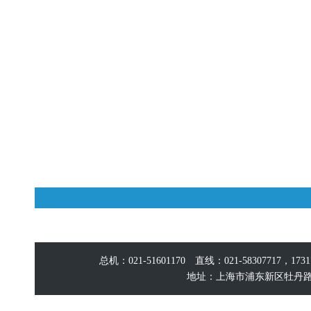
总机：021-51601170 直线：021-58307717，17
地址：上海市浦东新区牡丹路60