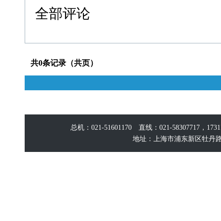
全部评论
共0条记录（共页）
总机：021-51601170 直线：021-58307717，17
地址：上海市浦东新区牡丹路60