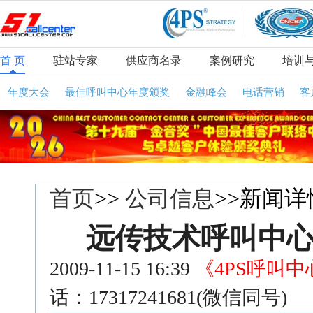
首 页
驻站专家
供应商名录
案例研究
培训
年度大会
最佳呼叫中心年度颁奖
金融峰会
电话营销
客
首页
>>
公司信息
>>新闻详
远传技术呼叫中
2009-11-15 16:39
《4PS呼叫
话：17317241681(微信同号)