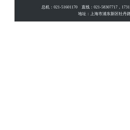
总机：021-51601170 直线：021-58307717，17
地址：上海市浦东新区牡丹路60