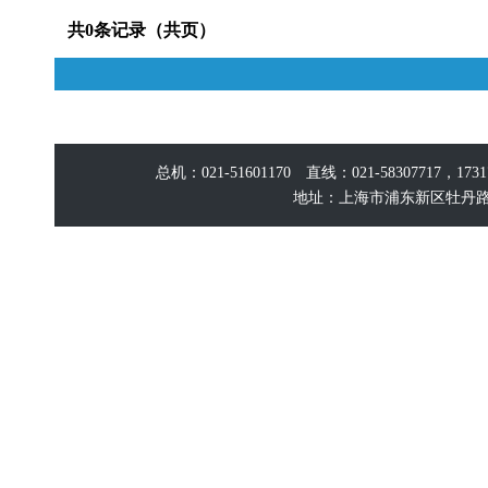
共0条记录（共页）
总机：021-51601170 直线：021-58307717，17
地址：上海市浦东新区牡丹路60