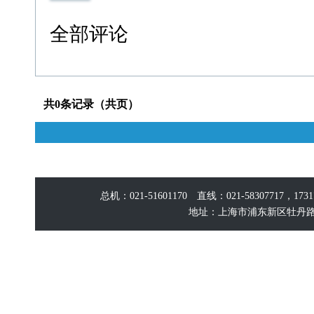
全部评论
共0条记录（共页）
总机：021-51601170 直线：021-58307717，17
地址：上海市浦东新区牡丹路60