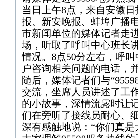
当日上午8点，来自安徽日
报、新安晚报、蚌埠广播电
市新闻单位的媒体记者走进了
场，听取了呼叫中心班长
情况。8点50分左右，呼
户咨询相关问题的电话，
随后，媒体记者们与“955
交流，坐席人员讲述了工
的小故事，深情流露时
们在旁听了接线员耐心、
深有感触地说：“你们真是