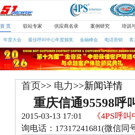
首 页
驻站专家
供应商名录
案例研究
培训
年度大会
最佳呼叫中心年度颁奖
金融峰会
电话营销
客
首页
>>
电力
>>新闻详情
重庆信通95598
2015-03-13 17:01
《4PS呼
询电话：17317241681(