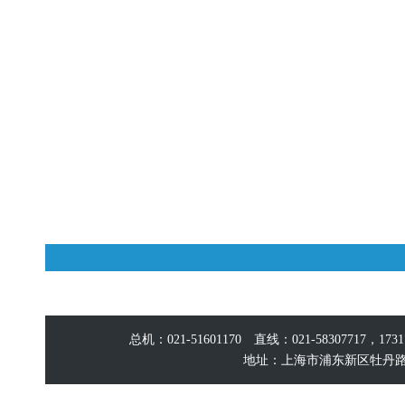
总机：021-51601170 直线：021-58307717，17
地址：上海市浦东新区牡丹路60