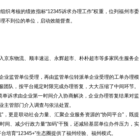
织考核的绩效指标“12345诉求办理工作”权重，位列福州市委
办理不到位的单位，启动效能督查。
试点引入京东物流、顺丰速运、永辉超市、朴朴超市等多家民生服务企
企业监管单位受理，再由监管单位转派单企业受理的工单办理模
客服团队，按平台规定时限完成办理答复，大大压缩了中间环节。
”：简单诉求由企业第一时间介入协商解决，企业办理答复结果对监
业主管部门介入调查与依法处置。
角戏”，更是联动社会力量、汇聚企业服务资源的“协同平台”，既提
时间、减少行政力量“加码”干预，还减轻基层单位办件压力，实
平台培育“12345+”生态圈提供了福州经验、福州模式。