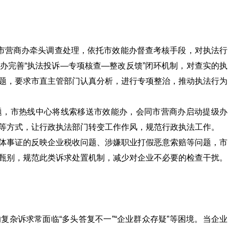
送市营商办牵头调查处理，依托市效能办督查考核手段，对执法行
办完善“执法投诉—专项核查—整改反馈”闭环机制，对查实的执
题，要求市直主管部门认真分析，进行专项整治，推动执法行为
题，市热线中心将线索移送市效能办，会同市营商办启动提级办
等方式，让行政执法部门转变工作作风，规范行政执法工作。
体事证的反映企业税收问题、涉嫌职业打假恶意索赔等问题，市
甄别，规范此类诉求处置机制，减少对企业不必要的检查干扰。
杂诉求常面临“多头答复不一”“企业群众存疑”等困境。当企业