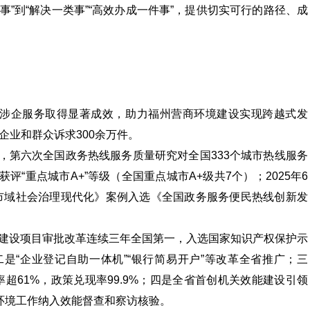
事”到“解决一类事”“高效办成一件事”，提供切实可行的路径、成
”式涉企服务取得显著成效，助力福州营商环境建设实现跨越式发
理企业和群众诉求300余万件。
月，第六次全国政务热线服务质量研究对全国333个城市热线服务
评“重点城市A+”等级（全国重点城市A+级共7个）；2025年6
 赋能市域社会治理现代化》案例入选《全国政务服务便民热线创新发
建设项目审批改革连续三年全国第一，入选国家知识产权保护示
是“企业登记自助一体机”“银行简易开户”等改革全省推广；三
率超61%，政策兑现率99.9%；四是全省首创机关效能建设引领
商环境工作纳入效能督查和察访核验。