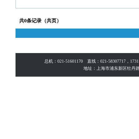
共0条记录（共页）
总机：021-51601170 直线：021-58307717，17
地址：上海市浦东新区牡丹路60