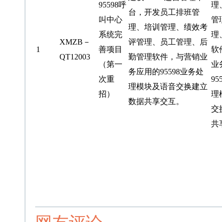
95598呼
理
台，开发员工排班管
叫中心
管
理、培训管理、绩效考
系统完
理
XMZB－
评管理、员工管理、后
1
善项目
软
QT12003
勤管理软件，与营销业
（第一
业
务应用的95598业务处
次重
95
理模块及语音交换建立
招）
理
数据共享交互。
交
共