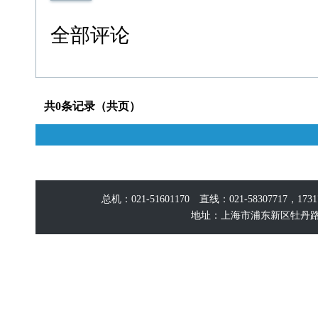
全部评论
共0条记录（共页）
总机：021-51601170 直线：021-58307717，17
地址：上海市浦东新区牡丹路60