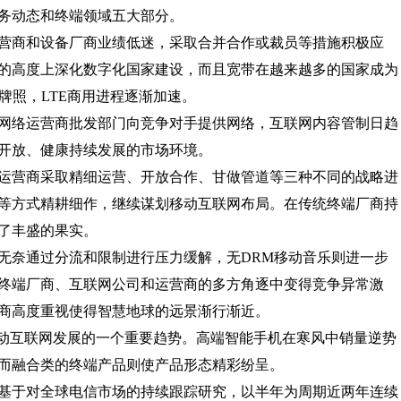
务动态和终端领域五大部分。
商和设备厂商业绩低迷，采取合并合作或裁员等措施积极应
的高度上深化数字化国家建设，而且宽带在越来越多的国家成为
牌照，LTE商用进程逐渐加速。
络运营商批发部门向竞争对手提供网络，互联网内容管制日趋
开放、健康持续发展的市场环境。
营商采取精细运营、开放合作、甘做管道等三种不同的战略进
等方式精耕细作，继续谋划移动互联网布局。在传统终端厂商持
了丰盛的果实。
奈通过分流和限制进行压力缓解，无DRM移动音乐则进一步
终端厂商、互联网公司和运营商的多方角逐中变得竞争异常激
商高度重视使得智慧地球的远景渐行渐近。
动互联网发展的一个重要趋势。高端智能手机在寒风中销量逆势
而融合类的终端产品则使产品形态精彩纷呈。
于对全球电信市场的持续跟踪研究，以半年为周期近两年连续