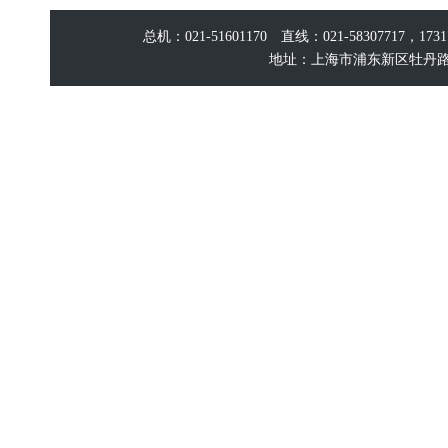
总机：021-51601170 直线：021-58307717，17
地址：上海市浦东新区牡丹路60