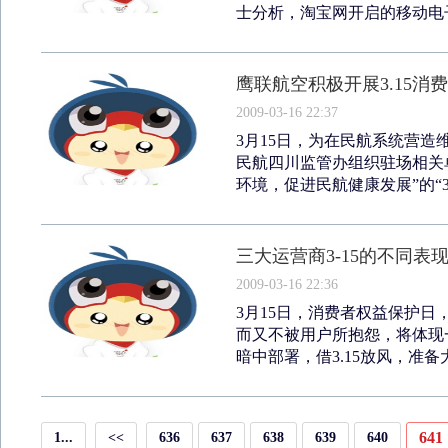
士分析，淘宝网开启的移动电子
鹰联航空积极开展3.15消
2009-03-16 22:37
3月15日，为在民航系统营
民航四川监管办组织驻场相关
环境，促进民航健康发展”的“3.
三大运营商3-15的不同表现
2009-03-16 22:36
3月15日，消费者权益保护
而又不被用户所抱怨，将体现
暗中部署，借3.15放风，准备大
641
1...
<<
636
637
638
639
640