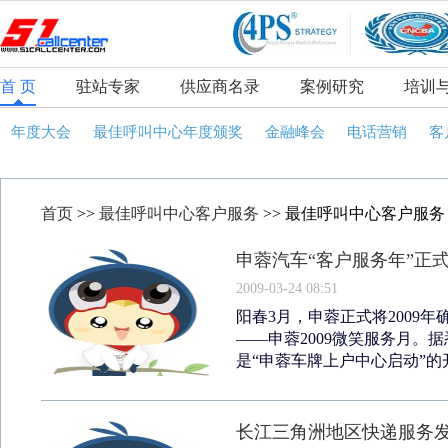
首 页
驻站专家
供应商名录
案例研究
培训
年度大会
最佳呼叫中心年度颁奖
金融峰会
电话营销
客
首页
>>
最佳呼叫中心客户服务
>> 最佳呼叫中心客户服务
申蓉汽车“客户服务年”正
2009-03-24 08:51
阳春3月，申蓉正式将2009
——申蓉2009微笑服务月。
是“申蓉车牌上户中心启动”的开
长江三角洲地区快递服务