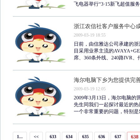
飞电器举行“3·15新飞超值服务月
浙江农信社客户服务中心
2009-03-19 18:55
日前，由信雅达公司承建的浙
目采用业界主流的AVAYA+GE
席、360条外线、240路IVR、传
海尔电脑下乡为您提供完
2009-03-19 12:05
2009年3月13日，海尔电
先生同我们一起探讨最近的热
一个非常重要的问题，特别是对
638
1...
<<
633
634
635
636
637