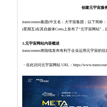
创建元宇宙服
transcosmos集团(中文名：大宇宙集团；以下简称：
(星期五)在其自媒体Cotra上发布了“元宇宙网站
1.元宇宙网站内容概述
transcosmos将陆续发布有利于企业运用元宇
・在此访问元宇宙网站 URL：
https://www.transcosm