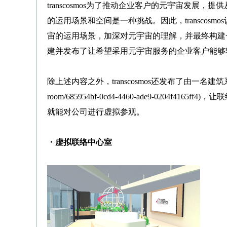
transcosmos为了推动企业客户的元宇宙发
的运用场景和空间是一种挑战。因此，transco
宙的运用场景，加深对元宇宙的理解，并最终构建一个
建并发布了让希望采用元宇宙服务的企业客户能够
除上述内容之外，transcosmos还发布了由一名建
room/685954bf-0cd4-4460-ade9-0204f4165ff4
)，让
就能对公司进行虚拟参观。
・虚拟联络中心室