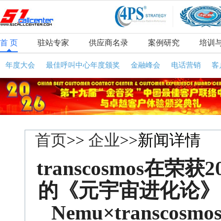
首 页
驻站专家
供应商名录
案例研究
培训
年度大会
最佳呼叫中心年度颁奖
金融峰会
电话营销
客
首页
>>
企业
>>新闻详情
transcosmos在荣
的《元宇宙进化论》
Nemu×transco