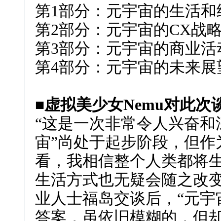
第
1
部分：元宇宙的生活和
第
2
部分：元宇宙的
CX
战
第
3
部分：元宇宙的商业活
第
4
部分：元宇宙的未来展
■虚拟美少女
Nemu
对此次
“这是一次非常令人兴奋和
宙”尚处于起步阶段，但作
看，我相信整个人类都将
生活方式也无疑会随之改
业人士福岛交谈后，“元宇
答案，虽依旧模糊的，但