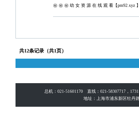
㊙️ ㊙️ ㊙️ 幼 女 资 源 在 线 观 看【pm92.xyz 】
共12条记录（共1页）
总机：021-51601170 直线：021-58307717，17
地址：上海市浦东新区牡丹路60