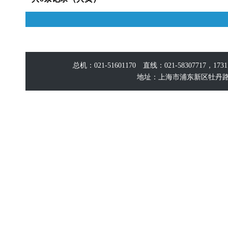
总机：021-51601170 直线：021-58307717，17
地址：上海市浦东新区牡丹路60