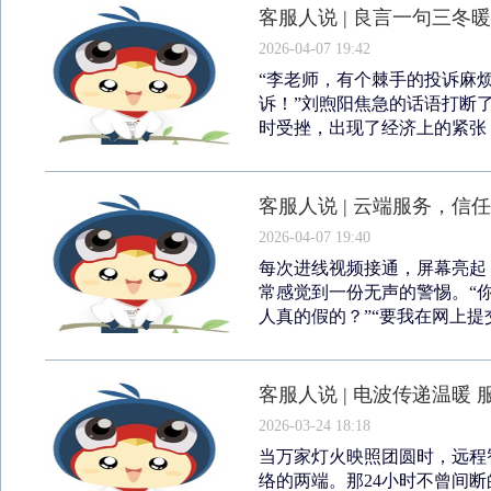
客服人说 | 良言一句三冬
2026-04-07 19:42
“李老师，有个棘手的投诉麻
诉！”刘煦阳焦急的话语打断
时受挫，出现了经济上的紧张，
客服人说 | 云端服务，信
2026-04-07 19:40
每次进线视频接通，屏幕亮起
常感觉到一份无声的警惕。“你
人真的假的？”“要我在网上提交
客服人说 | 电波传递温暖
2026-03-24 18:18
当万家灯火映照团圆时，远程
络的两端。那24小时不曾间