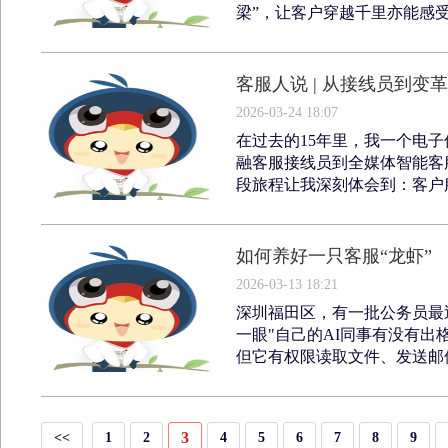
梁”，让客户穿越千里亦能感受
客服人说 | 从接线员到变
2026-03-24 18:07
在过去的15年里，我一个电
融客服接线员到全媒体智能客
段旅程让我深刻体会到：客户服
如何养好一只客服“龙虾”
2026-03-13 18:21
深圳福田区，有一批公务员最
一眼"自己的AI同事有没有
但它有权限读取文件、发送邮件
3
<<
1
2
4
5
6
7
8
9