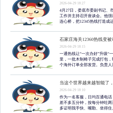
2026-04-29 18:27
4月27日，娄底市委副书记、
工作并主持召开座谈会。他强
连心桥，把12345热线打造成
石家庄海关12360热线变
2026-04-29 18:15
一通热线让“一次办好”升级“
里，一批木制椅子完成打包，
个海外订单全部发货。负责人周
当这个世界越来越智能了
2026-04-29 18:10
作为一名客服，日均百通电话
差不多五分钟，按每分钟吐两
多证明我手快、嘴勤、坐得住。可