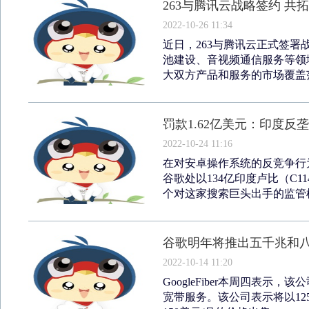
263与腾讯云战略签约 共
2022-10-26 11:34
近日，263与腾讯云正式签
池建设、音视频通信服务等领
大双方产品和服务的市场覆盖范
罚款1.62亿美元：印度
2022-10-24 11:16
在对安卓操作系统的反竞争行
谷歌处以134亿印度卢比（C1
个对这家搜索巨头出手的监管机
谷歌明年将推出五千兆和
2022-10-14 11:20
GoogleFiber本周四表示，该
宽带服务。该公司表示将以125