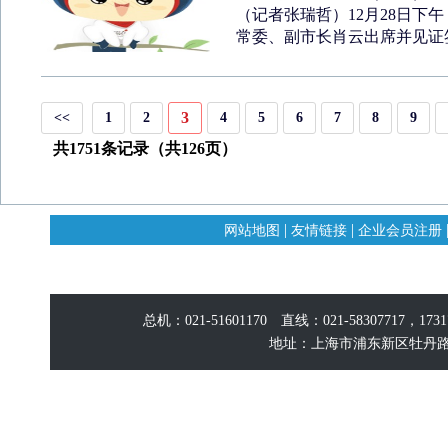
（记者张瑞哲）12月28日下
常委、副市长肖云出席并见证签
3
<<
1
2
4
5
6
7
8
9
共1751条记录（共126页）
|
|
网站地图
友情链接
企业会员注册
总机：021-51601170 直线：021-58307717，17
地址：上海市浦东新区牡丹路60