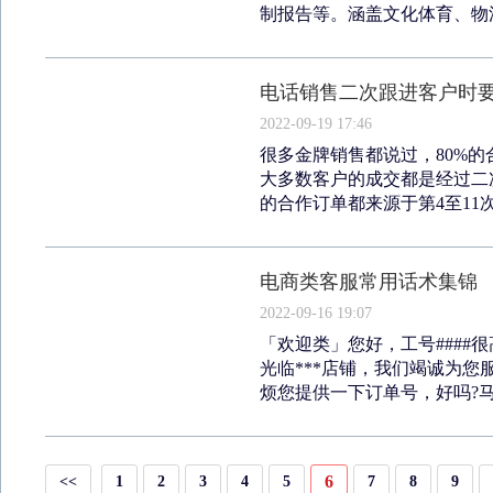
制报告等。涵盖文化体育、物流
电话销售二次跟进客户时
2022-09-19 17:46
很多金牌销售都说过，80%的
大多数客户的成交都是经过二
的合作订单都来源于第4至11次
电商类客服常用话术集锦
2022-09-16 19:07
「欢迎类」您好，工号####
光临***店铺，我们竭诚为
烦您提供一下订单号，好吗?马
6
<<
1
2
3
4
5
7
8
9