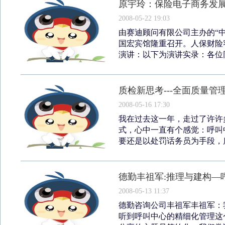
原宇玲：保险电子商务发
2008-05-22 19:03
由赛迪顾问有限公司主办的“中国
国宏宾馆隆重召开。人保财险
演讲：以下为演讲实录：各位同
质检新思考---全面质量管
2008-05-16 17:30
我在过去这一年，走过了许许
式，心中一直有个感觉：呼叫
要还是以处罚话务员为手段，质
德勤丰祖军:推理与建构—
2008-05-13 11:37
德勤咨询公司丰祖军丰祖军：
听到呼叫中心的精细化管理这