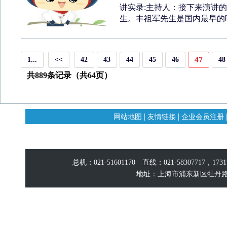
讲实录:主持人：接下来演讲
生。丰祖军先生是国内最早的呼
47
1...
<<
42
43
44
45
46
48
共889条记录（共64页）
|
|
网站地图
友情链接
企业会员注册
总机：021-51601170 直线：021-58307717，17
地址：上海市浦东新区牡丹路60