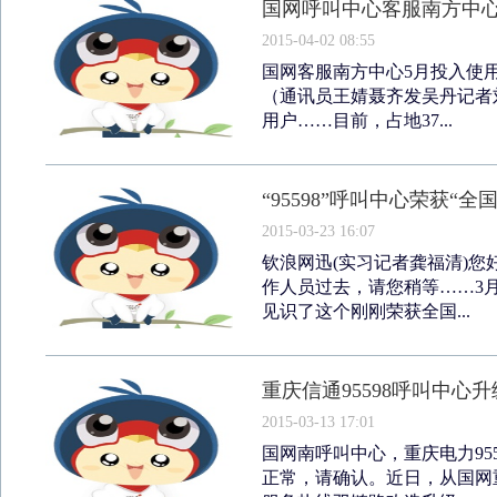
国网呼叫中心客服南方中心
2015-04-02 08:55
国网客服南方中心5月投入使用
（通讯员王婧聂齐发吴丹记者刘
用户……目前，占地37...
“95598”呼叫中心荣获“
2015-03-23 16:07
钦浪网迅(实习记者龚福清)
作人员过去，请您稍等……3月
见识了这个刚刚荣获全国...
重庆信通95598呼叫中心升
2015-03-13 17:01
国网南呼叫中心，重庆电力95
正常，请确认。近日，从国网重