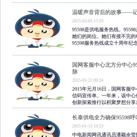
温暖声音背后的故事——记
2015-02-05 13:20
95598是供电服务热线。9559
她们的岗位。她们有接不完的电
95598服务热线成立十周年纪念日
国网客服中心北方分中心9
脉
2015-01-22 09:24
2015年元月16日，国网客服
信码宣传单。一年来，该中心
创新探索推行以积聚梦想分享未
长泰供电全力确保95598
2015-01-13 10:23
中电新闻网讯通讯员潘颖余莹