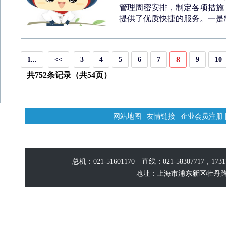
管理周密安排，制定各项措施，
提供了优质快捷的服务。一是制
8
1...
<<
3
4
5
6
7
9
10
共752条记录（共54页）
|
|
网站地图
友情链接
企业会员注册
总机：021-51601170 直线：021-58307717，17
地址：上海市浦东新区牡丹路60